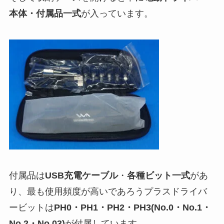
本体・付属品一式
が入っています。
付属品は
USB充電ケーブル
・
各種ビット一式
があ
り、最も使用頻度が高いであろうプラスドライバ
ービットは
PH0・PH1・PH2・PH3(No.0・No.1・
No.2・No.03)
が付属しています。