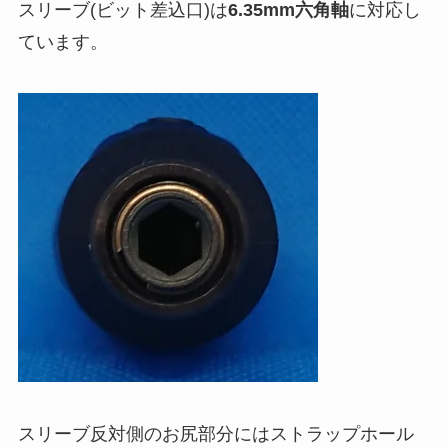
スリーブ(ビット差込口)は
6.35mm六角軸
に対応し
ています。
スリーブ反対側のお尻部分にはストラップホール