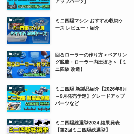
アップパーツ】
ミニ四駆マシン おすすめ収納ケ
パーツ
ース レビュー・紹介
回るローラーの作り方＜ベアリン
改造
グ脱脂・ローラー内圧抜き＞【ミ
ニ四駆 改造】
ミニ四駆 新製品紹介【2026年6月
パーツ
～9月発売予定】グレードアップ
パーツなど
ミニ四駆総選挙2024 結果発表
コース・大会
【第2回ミニ四駆総選挙】