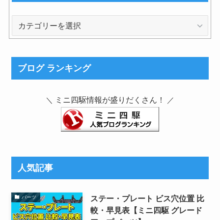
カ
テ
ゴ
リ
ブログ ランキング
ー
ミニ四駆情報が盛りだくさん！
＼
／
人気記事
ステー・プレート ビス穴位置 比
パーツ
較・早見表【ミニ四駆 グレード