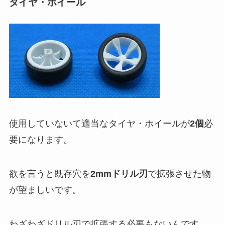
タイヤ・ホイール
使用していないて適当なタイヤ・ホイールが
2個
必
要になります。
欲を言うと既存穴を
2mmドリル刃
で拡張させた物
が望ましいです。
わざわざドリル刃で拡張する必要もないんです