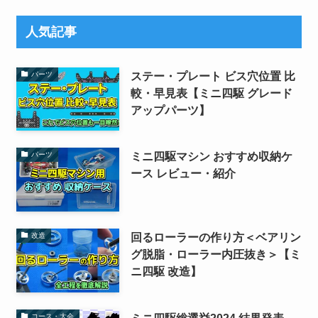
人気記事
ステー・プレート ビス穴位置 比
パーツ
較・早見表【ミニ四駆 グレード
アップパーツ】
ミニ四駆マシン おすすめ収納ケ
パーツ
ース レビュー・紹介
回るローラーの作り方＜ベアリン
改造
グ脱脂・ローラー内圧抜き＞【ミ
ニ四駆 改造】
ミニ四駆総選挙2024 結果発表
コース・大会