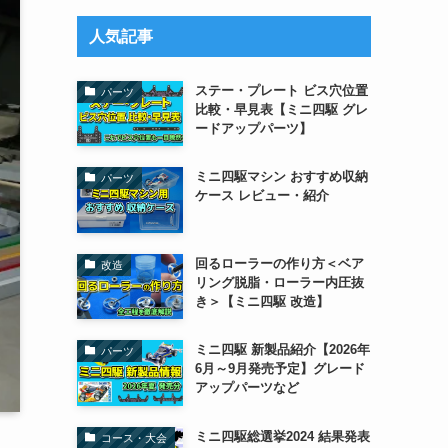
リ
ー
人気記事
ステー・プレート ビス穴位置
パーツ
比較・早見表【ミニ四駆 グレ
ードアップパーツ】
ミニ四駆マシン おすすめ収納
パーツ
ケース レビュー・紹介
回るローラーの作り方＜ベア
改造
リング脱脂・ローラー内圧抜
き＞【ミニ四駆 改造】
ミニ四駆 新製品紹介【2026年
パーツ
6月～9月発売予定】グレード
アップパーツなど
ミニ四駆総選挙2024 結果発表
コース・大会