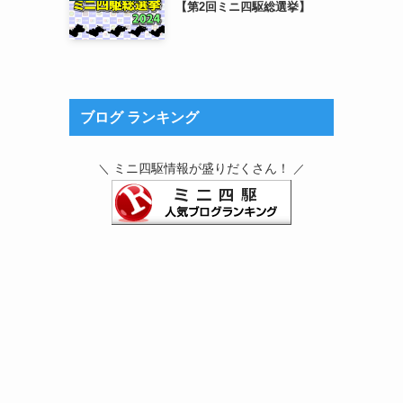
【第2回ミニ四駆総選挙】
ブログ ランキング
ミニ四駆情報が盛りだくさん！
＼
／