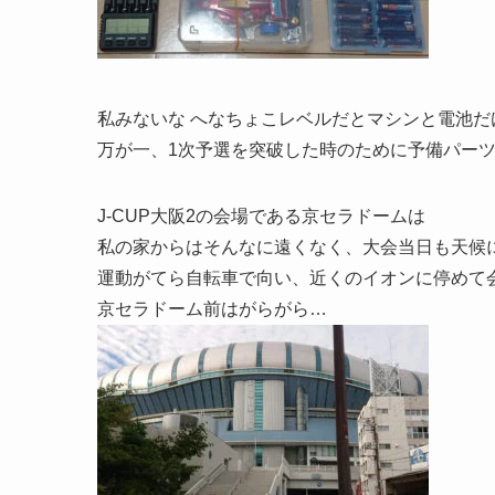
私みないな へなちょこレベルだとマシンと電池
万が一、1次予選を突破した時のために予備パー
J-CUP大阪2の会場である京セラドームは
私の家からはそんなに遠くなく、大会当日も天候
運動がてら自転車で向い、近くのイオンに停めて
京セラドーム前はがらがら…