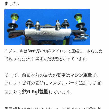
ました。
※ブレーキは3mm厚の物をアイロンで圧縮し、さらに火
であぶったために黒ずんだ状態となっています。
そして、前回からの最大の変更は
マシン重量
で、
フロント提灯の箇所にマスダンパーを追加して 前
約6.6g増量
回よりも
しています。