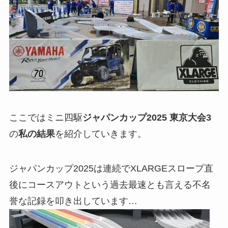
ここではミニ四駆
ジャパンカップ2025 東京大会3
の
私の結果
を紹介していきます。
ジャパンカップ2025は連続でXLARGEスロープ直
後にコースアウトという過去最速とも言える不名
誉な記録を叩き出しています…