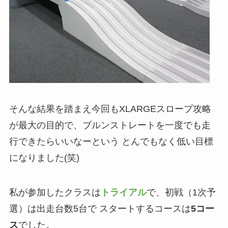
そんな結果を踏まえ今回もXLARGEスロープ攻略
が最大の目的で、ブルンストレートを一度でも走
行できたらいいなーという とんでもなく低い目標
になりました(笑)
私が参加したクラスは
トライアル
で、初戦（1次予
選）は出走台数5台で スタートするコースは
5コー
ス
でした。