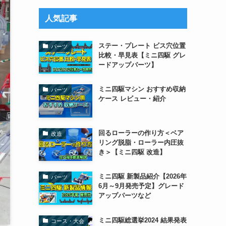
リ
ー
人気記事
ステー・プレート ビス穴位置
パーツ
比較・早見表【ミニ四駆 グレ
ードアップパーツ】
ミニ四駆マシン おすすめ収納
パーツ
ケース レビュー・紹介
回るローラーの作り方＜ベア
改造
リング脱脂・ローラー内圧抜
き＞【ミニ四駆 改造】
ミニ四駆 新製品紹介【2026年
パーツ
6月～9月発売予定】グレード
アップパーツなど
ミニ四駆総選挙2024 結果発表
コース・大会