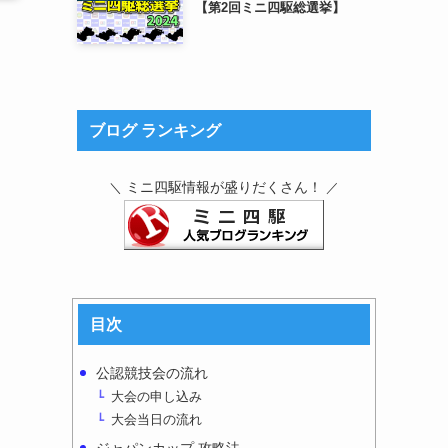
【第2回ミニ四駆総選挙】
ブログ ランキング
カ
ミニ四駆情報が盛りだくさん！
＼
／
目次
公認競技会の流れ
大会の申し込み
大会当日の流れ