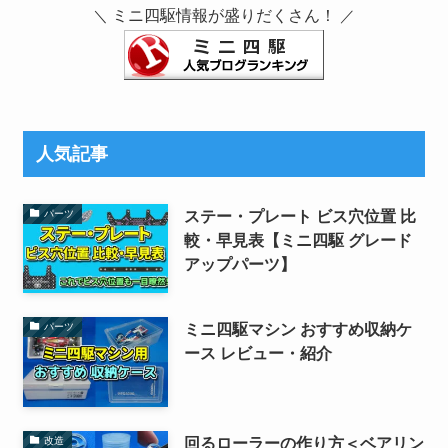
ミニ四駆情報が盛りだくさん！
＼
／
人気記事
ステー・プレート ビス穴位置 比
パーツ
較・早見表【ミニ四駆 グレード
アップパーツ】
ミニ四駆マシン おすすめ収納ケ
パーツ
ース レビュー・紹介
回るローラーの作り方＜ベアリン
改造