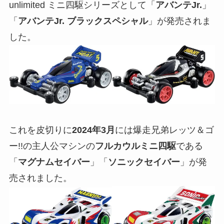
unlimited ミニ四駆シリーズとして「
アバンテJr.
」
「
アバンテJr. ブラックスペシャル
」が発売されま
した。
これを皮切りに
2024年3月
には爆走兄弟レッツ＆ゴ
ー!!の主人公マシンの
フルカウルミニ四駆
である
「
マグナムセイバー
」「
ソニックセイバー
」が発
売されました。