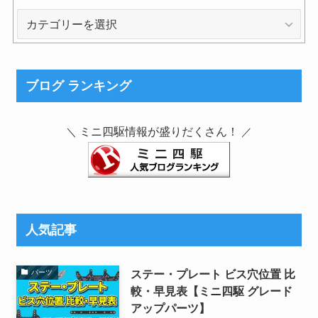
カ
テ
ゴ
リ
ブログ ランキング
ー
ミニ四駆情報が盛りだくさん！
＼
／
人気記事
ステー・プレート ビス穴位置 比
パーツ
較・早見表【ミニ四駆 グレード
アップパーツ】