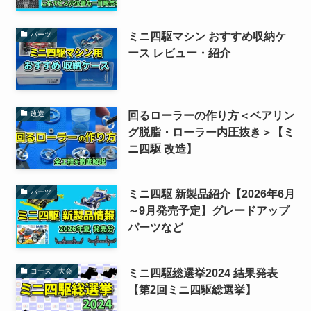
ミニ四駆マシン おすすめ収納ケ
パーツ
ース レビュー・紹介
回るローラーの作り方＜ベアリン
改造
グ脱脂・ローラー内圧抜き＞【ミ
ニ四駆 改造】
ミニ四駆 新製品紹介【2026年6月
パーツ
～9月発売予定】グレードアップ
パーツなど
ミニ四駆総選挙2024 結果発表
コース・大会
【第2回ミニ四駆総選挙】