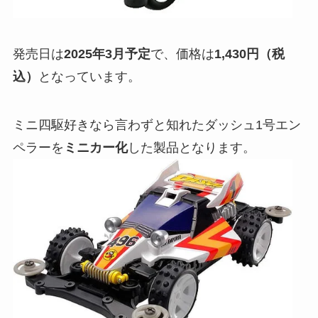
発売日は
2025年3月予定
で、価格は
1,430円（税
込）
となっています。
ミニ四駆好きなら言わずと知れたダッシュ1号エン
ペラーを
ミニカー化
した製品となります。