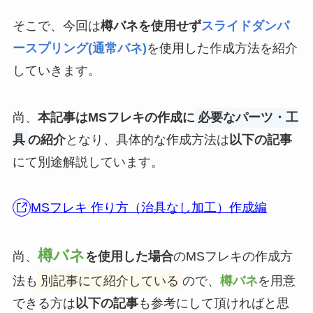
そこで、今回は
樽バネを使用せず
スライドダンパ
ースプリング(通常バネ)
を使用した作成方法を紹介
していきます。
尚、
本記事はMSフレキの作成に
必要なパーツ・工
具
の紹介
となり、具体的な作成方法は
以下の記事
にて別途解説しています。
MSフレキ 作り方（治具なし加工）作成編
樽バネ
尚、
を使用した場合
のMSフレキの作成方
法も
別記事にて紹介している
ので、
樽バネ
を用意
できる方は
以下の記事
も参考にして頂ければと思