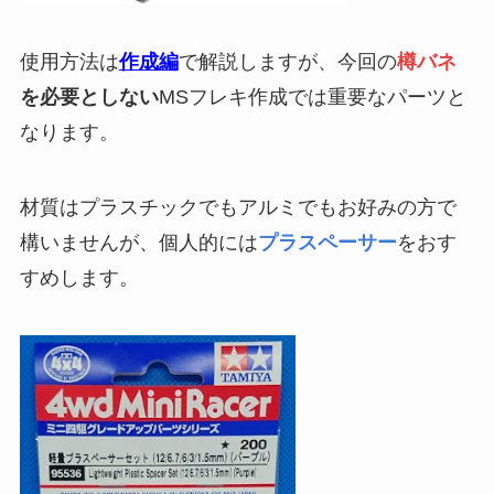
使用方法は
作成編
で解説しますが、今回の
樽バネ
を必要としない
MSフレキ作成では重要なパーツと
なります。
材質はプラスチックでもアルミでもお好みの方で
構いませんが、個人的には
プラスペーサー
をおす
すめします。