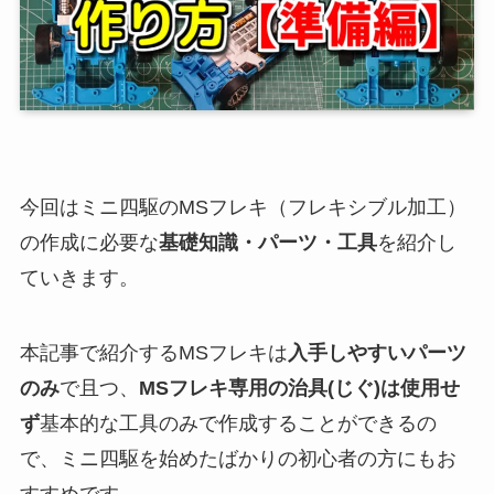
今回はミニ四駆のMSフレキ（フレキシブル加工）
の作成に必要な
基礎知識・パーツ・工具
を紹介し
ていきます。
本記事で紹介するMSフレキは
入手しやすいパーツ
のみ
で且つ、
MSフレキ専用の治具(じぐ)は使用せ
ず
基本的な工具のみで作成することができるの
で、ミニ四駆を始めたばかりの初心者の方にもお
すすめです。