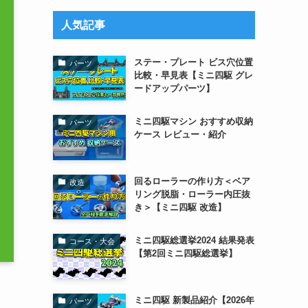
リ
ー
人気記事
ステー・プレート ビス穴位置
パーツ
比較・早見表【ミニ四駆 グレ
ードアップパーツ】
ミニ四駆マシン おすすめ収納
パーツ
ケース レビュー・紹介
回るローラーの作り方＜ベア
改造
リング脱脂・ローラー内圧抜
き＞【ミニ四駆 改造】
ミニ四駆総選挙2024 結果発表
コース・大会
【第2回ミニ四駆総選挙】
ミニ四駆 新製品紹介【2026年
パーツ