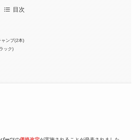
目次
ャンプ(2本)
ラック)
Cパーツ
の
価格改定
が実施されることが発表されました。