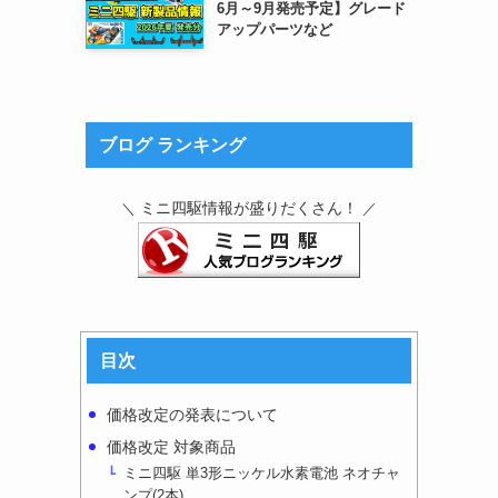
6月～9月発売予定】グレード
アップパーツなど
ブログ ランキング
ミニ四駆情報が盛りだくさん！
＼
／
目次
価格改定の発表について
価格改定 対象商品
ミニ四駆 単3形ニッケル水素電池 ネオチャ
ンプ(2本)