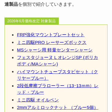
連製品
を個別で紹介していきます。
2026年6月価格改定 対象製品
FRP強化マウントプレートセット
ミニ四駆PRO レーサーズボックス
MSシャーシ用 軽量センターシャーシ
フェスタジョーヌ L オレンジSP (ポリカ
ボディ/MAシャーシ)
ハイマウントチューブスタビセット（ク
リヤーブルー）
2段低摩擦プラローラー（13ｰ13ｍm）レ
ッド・ブルー
ミニ四駆 オイルペン
2mmアルミロックナット （ブルー5個）