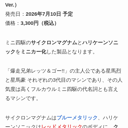
Ver.）
発売日：
2026年7月10日 予定
価格：
3,300円（税込）
ミニ四駆の
サイクロンマグナム
と
ハリケーンソニ
ック
を
ミニカー化
した製品となります。
「爆走兄弟レッツ＆ゴー!!」の主人公である星馬烈
と星馬豪 それぞれの3代目のマシンであり、その人
気度は高くフルカウルミニ四駆の代名詞とも言え
るマシンです。
サイクロンマグナムは
ブルーメタリック
、ハリケ
ーンソニックは
レッドメタリック
のボディに、
ク