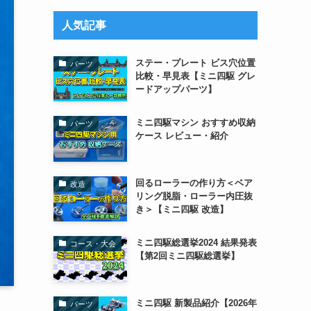
リ
ー
人気記事
ステー・プレート ビス穴位置
パーツ
比較・早見表【ミニ四駆 グレ
ードアップパーツ】
ミニ四駆マシン おすすめ収納
パーツ
ケース レビュー・紹介
回るローラーの作り方＜ベア
改造
リング脱脂・ローラー内圧抜
き＞【ミニ四駆 改造】
ミニ四駆総選挙2024 結果発表
コース・大会
【第2回ミニ四駆総選挙】
ミニ四駆 新製品紹介【2026年
パーツ