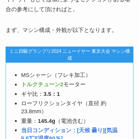
合の参考にして頂ければと。
まず、マシン構成・外観が以下となります。
ミニ四駆グランプリ2024 ニューイヤー 東京大会 マシン構
成
MSシャーシ（フレキ加工）
トルクチューン2
モーター
ギヤ比：
3.5：1
ローフリクションタイヤ（直径 約
23.8mm）
重量：
145.4g
（電池含む）
当日コンディション：[天候 曇り][気温
5.5℃][湿度60％]