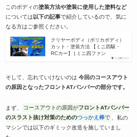
このボディの
塗装方法や塗装に使用した塗料など
については
以下の記事
で紹介しているので、気に
なる方はご参照ください。
クリヤーボディ（ポリカボディ）
カット・塗装方法 【ミニ四駆・
RCカー】 | ミニ四ファン
ミニ四ファン
そして、忘れていけないのは
今回のコースアウト
の原因となったフロントATバンパーの部分です。
まず、
コースアウトの原因が
フロントATバンパー
のスラスト抜け対策のための
つっかえ棒
で
、私の
マシンでは以下のギミック改造を施していまし