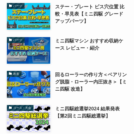
ステー・プレート ビス穴位置 比
パーツ
較・早見表【ミニ四駆 グレード
アップパーツ】
ミニ四駆マシン おすすめ収納ケ
パーツ
ース レビュー・紹介
回るローラーの作り方＜ベアリン
改造
グ脱脂・ローラー内圧抜き＞【ミ
ニ四駆 改造】
ミニ四駆総選挙2024 結果発表
コース・大会
【第2回ミニ四駆総選挙】