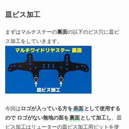
皿ビス加工
まずはマルチステーの
裏面
の以下のビス穴に皿ビ
ス加工をしていきます。
今回は
ロゴが入っている方を
表面
として使用する
ので ロゴがない無地の面を
裏面
として加工し
、皿
ビス加工はリューターの
皿ビス加工用ビット
を使