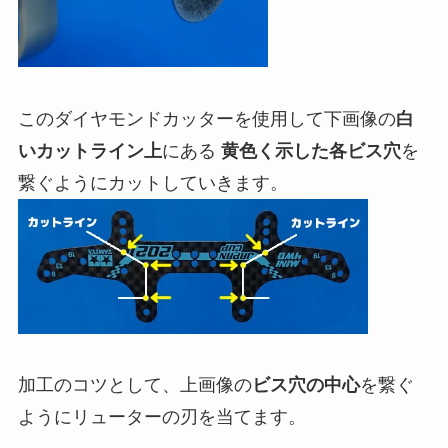
この
ダイヤモンドカッター
を使用して下画像の
白
いカットライン上
にある
黄色く示した各ビス穴
を
繋ぐようにカットしていきます。
加工のコツとして、上画像の
ビス穴の中心
を繋ぐ
ようにリューターの刃を当てます。