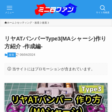
メニュー
サイト内検索
ホーム
セッティング・改造
改造
リヤATバンパーType3(MAシャーシ)作り
方紹介 -作成編-
06/04/2024
改造
当サイトにはプロモーションが含まれています。