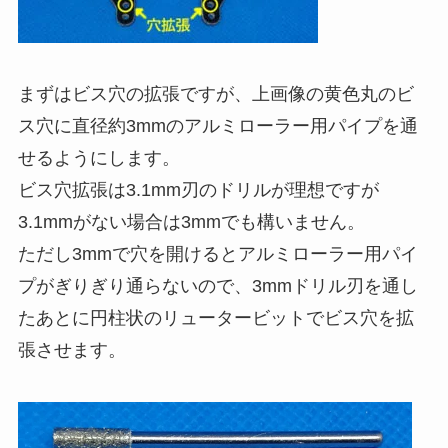
まずはビス穴の拡張ですが、上画像の黄色丸のビ
ス穴に直径約3mmのアルミローラー用パイプを通
せるようにします。
ビス穴拡張は
3.1mm刃のドリル
が理想ですが
3.1mmがない場合は3mmでも構いません。
ただし3mmで穴を開けるとアルミローラー用パイ
プがぎりぎり通らないので、3mmドリル刃を通し
たあとに
円柱状のリュータービット
でビス穴を拡
張させます。